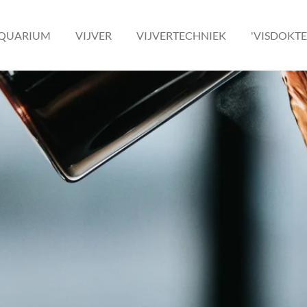
QUARIUM
VIJVER
VIJVERTECHNIEK
'VISDOKTE