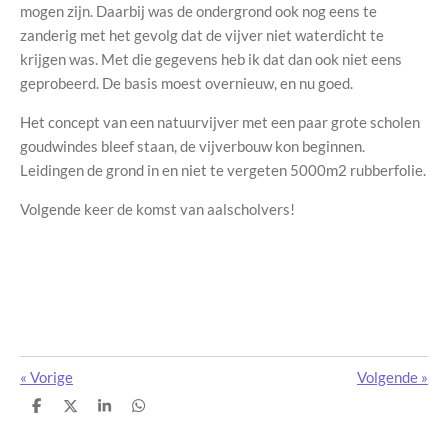
mogen zijn. Daarbij was de ondergrond ook nog eens te
zanderig met het gevolg dat de vijver niet waterdicht te
krijgen was. Met die gegevens heb ik dat dan ook niet eens
geprobeerd. De basis moest overnieuw, en nu goed.
Het concept van een natuurvijver met een paar grote scholen
goudwindes bleef staan, de vijverbouw kon beginnen.
Leidingen de grond in en niet te vergeten 5000m2 rubberfolie.
Volgende keer de komst van aalscholvers!
«
Vorige
Volgende
»
D
D
S
D
e
e
h
e
l
e
a
l