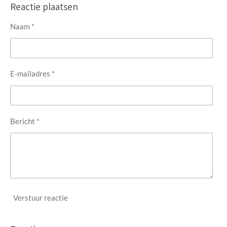
e
l
r
e
Reactie plaatsen
n
e
n
Naam *
E-mailadres *
Bericht *
Verstuur reactie